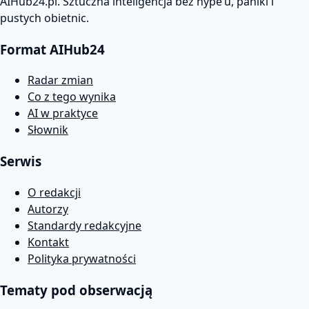
AIHub24.pl. Sztuczna inteligencja bez hype’u, paniki i
pustych obietnic.
Format AIHub24
Radar zmian
Co z tego wynika
AI w praktyce
Słownik
Serwis
O redakcji
Autorzy
Standardy redakcyjne
Kontakt
Polityka prywatności
Tematy pod obserwacją