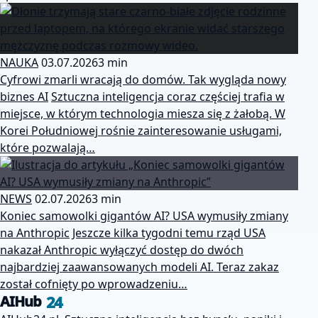
NAUKA
03.07.2026
3 min
Cyfrowi zmarli wracają do domów. Tak wygląda nowy
biznes AI
Sztuczna inteligencja coraz częściej trafia w
miejsce, w którym technologia miesza się z żałobą. W
Korei Południowej rośnie zainteresowanie usługami,
które pozwalają…
NEWS
02.07.2026
3 min
Koniec samowolki gigantów AI? USA wymusiły zmiany
na Anthropic
Jeszcze kilka tygodni temu rząd USA
nakazał Anthropic wyłączyć dostęp do dwóch
najbardziej zaawansowanych modeli AI. Teraz zakaz
został cofnięty po wprowadzeniu…
24
AIHub