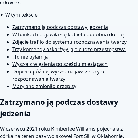
człowiek.
W tym tekście
Zatrzymano ją podczas dostawy jedzenia
W bankach pojawiła się kobieta podobna do niej
Zdjęcie trafiło do systemu rozpoznawania twarzy
Trzy komendy oskarżyły ją o cudze przestępstwa
„To nie byłam ja”
Wyszła z więzienia po sześciu miesiącach
Dopiero później wyszło na jaw, że użyto
rozpoznawania twarzy
Maryland zmieniło przepisy
Zatrzymano ją podczas dostawy
jedzenia
W czerwcu 2021 roku Kimberlee Williams pojechała z
córką na teren bazy wojskowej Fort Sill w Oklahomie.