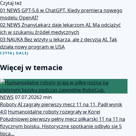
Czytaj też
01
NEWS
GPT-5.6 w ChatGPT. Kiedy premiera nowego
modelu OpenAI?
02
NEWS
ZnanyLekarz daje lekarzom AI. Ma odciążyć
ich w szukaniu źródeł medycznych
03
NAUKA
Bez wizyty u lekarza, ale z decyzją AI. Tak
działa nowy program w USA
CZYTAJ DALEJ
Więcej w temacie
NEWS
07.07.2026
2 min
Roboty AI zagrały pierwszy mecz 11 na 11. Padł wynik
4:0
Humanoidalne roboty rozegrały w Korei
Południowej pierwszy pełny mecz piłkarski 11 na 11 na
fizycznym boisku. Historyczne spotkanie odbyło się 5
lipca…