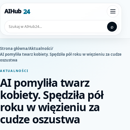
Przejdź do treści
24
AIHub
Otwórz
Szukaj
⌕
Strona główna
/
Aktualności
/
AI pomyliła twarz kobiety. Spędziła pół roku w więzieniu za cudze
oszustwa
AKTUALNOŚCI
AI pomyliła twarz
kobiety. Spędziła pół
roku w więzieniu za
cudze oszustwa