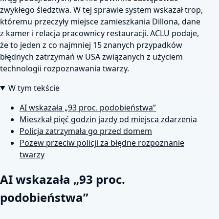
zwykłego śledztwa. W tej sprawie system wskazał trop,
któremu przeczyły miejsce zamieszkania Dillona, dane
z kamer i relacja pracownicy restauracji. ACLU podaje,
że to jeden z co najmniej 15 znanych przypadków
błędnych zatrzymań w USA związanych z użyciem
technologii rozpoznawania twarzy.
W tym tekście
AI wskazała „93 proc. podobieństwa”
Mieszkał pięć godzin jazdy od miejsca zdarzenia
Policja zatrzymała go przed domem
Pozew przeciw policji za błędne rozpoznanie
twarzy
AI wskazała „93 proc.
podobieństwa”