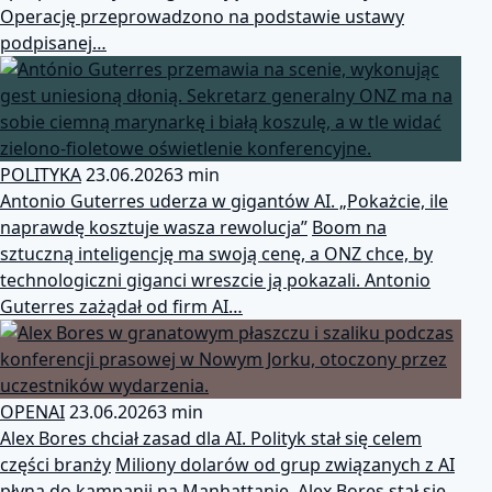
Operację przeprowadzono na podstawie ustawy
podpisanej…
POLITYKA
23.06.2026
3 min
Antonio Guterres uderza w gigantów AI. „Pokażcie, ile
naprawdę kosztuje wasza rewolucja”
Boom na
sztuczną inteligencję ma swoją cenę, a ONZ chce, by
technologiczni giganci wreszcie ją pokazali. Antonio
Guterres zażądał od firm AI…
OPENAI
23.06.2026
3 min
Alex Bores chciał zasad dla AI. Polityk stał się celem
części branży
Miliony dolarów od grup związanych z AI
płyną do kampanii na Manhattanie. Alex Bores stał się