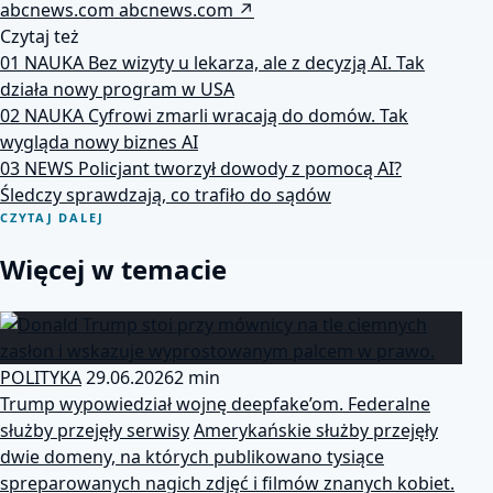
abcnews.com
abcnews.com
↗
Czytaj też
01
NAUKA
Bez wizyty u lekarza, ale z decyzją AI. Tak
działa nowy program w USA
02
NAUKA
Cyfrowi zmarli wracają do domów. Tak
wygląda nowy biznes AI
03
NEWS
Policjant tworzył dowody z pomocą AI?
Śledczy sprawdzają, co trafiło do sądów
CZYTAJ DALEJ
Więcej w temacie
POLITYKA
29.06.2026
2 min
Trump wypowiedział wojnę deepfake’om. Federalne
służby przejęły serwisy
Amerykańskie służby przejęły
dwie domeny, na których publikowano tysiące
spreparowanych nagich zdjęć i filmów znanych kobiet.