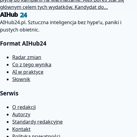
głównym celem tych wydatków. Kandydat do…
24
AIHub
AIHub24.pl. Sztuczna inteligencja bez hype’u, paniki i
pustych obietnic.
Format AIHub24
Radar zmian
Co z tego wynika
AI w praktyce
Słownik
Serwis
O redakcji
Autorzy
Standardy redakcyjne
Kontakt
Polityka prywatności