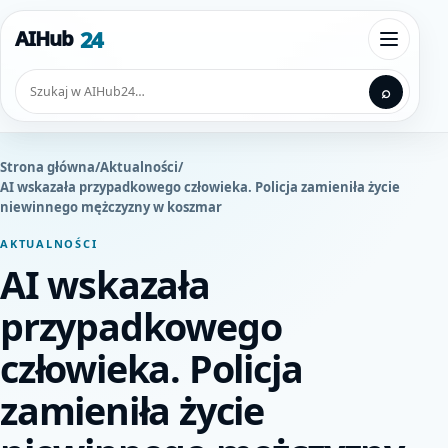
Przejdź do treści
24
AIHub
Otwórz
Szukaj
⌕
Strona główna
/
Aktualności
/
AI wskazała przypadkowego człowieka. Policja zamieniła życie
niewinnego mężczyzny w koszmar
AKTUALNOŚCI
AI wskazała
przypadkowego
człowieka. Policja
zamieniła życie