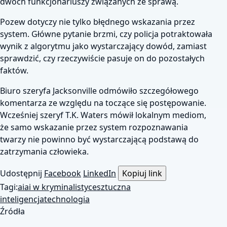
dwóch funkcjonariuszy związanych ze sprawą.
Pozew dotyczy nie tylko błędnego wskazania przez
system. Główne pytanie brzmi, czy policja potraktowała
wynik z algorytmu jako wystarczający dowód, zamiast
sprawdzić, czy rzeczywiście pasuje on do pozostałych
faktów.
Biuro szeryfa Jacksonville odmówiło szczegółowego
komentarza ze względu na toczące się postępowanie.
Wcześniej szeryf T.K. Waters mówił lokalnym mediom,
że samo wskazanie przez system rozpoznawania
twarzy nie powinno być wystarczającą podstawą do
zatrzymania człowieka.
Udostępnij
Facebook
LinkedIn
Kopiuj link
Tagi:
ai
ai w kryminalistyce
sztuczna
inteligencja
technologia
Źródła