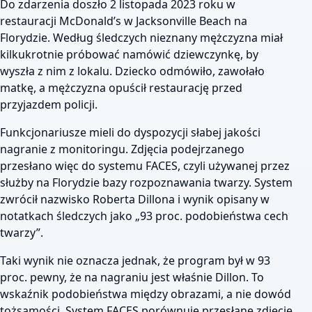
Do zdarzenia doszło 2 listopada 2023 roku w
restauracji McDonald’s w Jacksonville Beach na
Florydzie. Według śledczych nieznany mężczyzna miał
kilkukrotnie próbować namówić dziewczynkę, by
wyszła z nim z lokalu. Dziecko odmówiło, zawołało
matkę, a mężczyzna opuścił restaurację przed
przyjazdem policji.
Funkcjonariusze mieli do dyspozycji słabej jakości
nagranie z monitoringu. Zdjęcia podejrzanego
przesłano więc do systemu FACES, czyli używanej przez
służby na Florydzie bazy rozpoznawania twarzy. System
zwrócił nazwisko Roberta Dillona i wynik opisany w
notatkach śledczych jako „93 proc. podobieństwa cech
twarzy”.
Taki wynik nie oznacza jednak, że program był w 93
proc. pewny, że na nagraniu jest właśnie Dillon. To
wskaźnik podobieństwa między obrazami, a nie dowód
tożsamości. System FACES porównuje przesłane zdjęcie