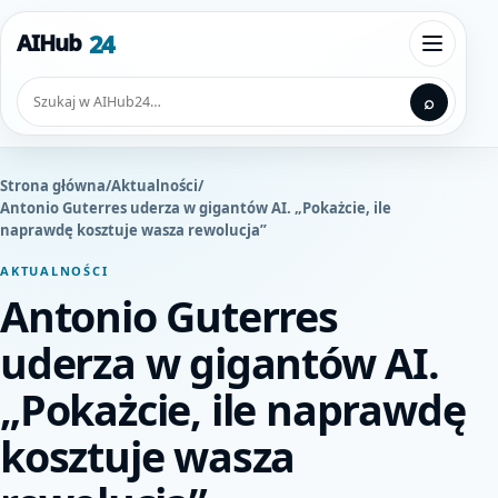
Przejdź do treści
24
AIHub
Otwórz
Szukaj
⌕
Strona główna
/
Aktualności
/
Antonio Guterres uderza w gigantów AI. „Pokażcie, ile
naprawdę kosztuje wasza rewolucja”
AKTUALNOŚCI
Antonio Guterres
uderza w gigantów AI.
„Pokażcie, ile naprawdę
kosztuje wasza