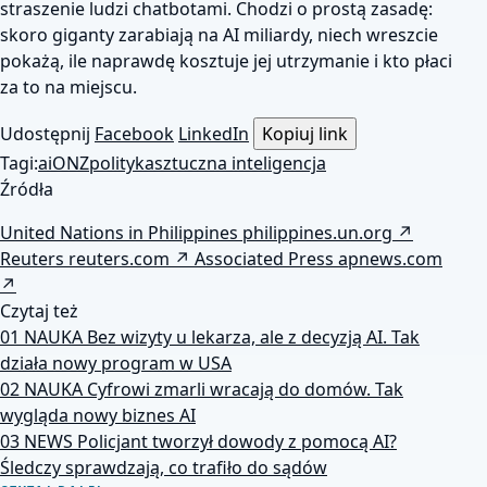
straszenie ludzi chatbotami. Chodzi o prostą zasadę:
skoro giganty zarabiają na AI miliardy, niech wreszcie
pokażą, ile naprawdę kosztuje jej utrzymanie i kto płaci
za to na miejscu.
Udostępnij
Facebook
LinkedIn
Kopiuj link
Tagi:
ai
ONZ
polityka
sztuczna inteligencja
Źródła
United Nations in Philippines
philippines.un.org
↗
Reuters
reuters.com
↗
Associated Press
apnews.com
↗
Czytaj też
01
NAUKA
Bez wizyty u lekarza, ale z decyzją AI. Tak
działa nowy program w USA
02
NAUKA
Cyfrowi zmarli wracają do domów. Tak
wygląda nowy biznes AI
03
NEWS
Policjant tworzył dowody z pomocą AI?
Śledczy sprawdzają, co trafiło do sądów