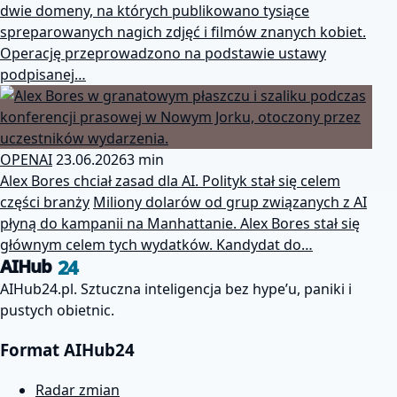
dwie domeny, na których publikowano tysiące
spreparowanych nagich zdjęć i filmów znanych kobiet.
Operację przeprowadzono na podstawie ustawy
podpisanej…
OPENAI
23.06.2026
3 min
Alex Bores chciał zasad dla AI. Polityk stał się celem
części branży
Miliony dolarów od grup związanych z AI
płyną do kampanii na Manhattanie. Alex Bores stał się
głównym celem tych wydatków. Kandydat do…
24
AIHub
AIHub24.pl. Sztuczna inteligencja bez hype’u, paniki i
pustych obietnic.
Format AIHub24
Radar zmian