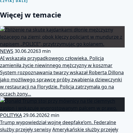
CZYTAJ DALEJ
Więcej w temacie
NEWS
30.06.2026
3 min
AI wskazała przypadkowego człowieka. Policja
zamieniła życie niewinnego mężczyzny w koszmar
System rozpoznawania twarzy wskazał Roberta Dillona
jako możliwego sprawcę próby zwabienia dziewczynki
w restauracji na Florydzie. Policja zatrzymała go na
oczach żony…
POLITYKA
29.06.2026
2 min
Trump wypowiedział wojnę deepfake’om. Federalne
służby przejęły serwisy
Amerykańskie służby przejęły