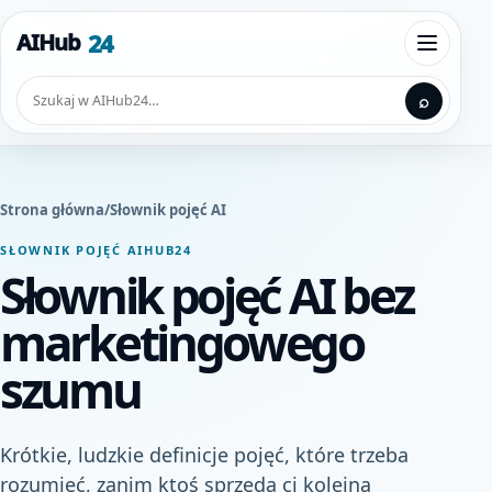
Przejdź do treści
24
AIHub
Otwórz
Szukaj
⌕
Strona główna
/
Słownik pojęć AI
SŁOWNIK POJĘĆ AIHUB24
Słownik pojęć AI bez
marketingowego
szumu
Krótkie, ludzkie definicje pojęć, które trzeba
rozumieć, zanim ktoś sprzeda ci kolejną