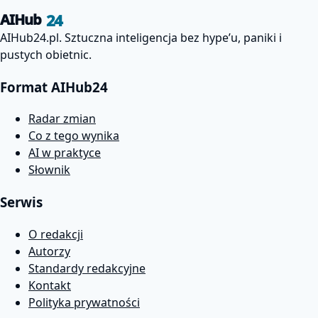
24
AIHub
AIHub24.pl. Sztuczna inteligencja bez hype’u, paniki i
pustych obietnic.
Format AIHub24
Radar zmian
Co z tego wynika
AI w praktyce
Słownik
Serwis
O redakcji
Autorzy
Standardy redakcyjne
Kontakt
Polityka prywatności