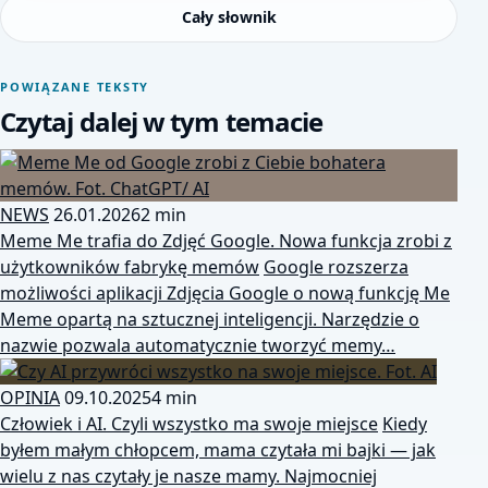
Cały słownik
POWIĄZANE TEKSTY
Czytaj dalej w tym temacie
NEWS
26.01.2026
2 min
Meme Me trafia do Zdjęć Google. Nowa funkcja zrobi z
użytkowników fabrykę memów
Google rozszerza
możliwości aplikacji Zdjęcia Google o nową funkcję Me
Meme opartą na sztucznej inteligencji. Narzędzie o
nazwie pozwala automatycznie tworzyć memy…
OPINIA
09.10.2025
4 min
Człowiek i AI. Czyli wszystko ma swoje miejsce
Kiedy
byłem małym chłopcem, mama czytała mi bajki — jak
wielu z nas czytały je nasze mamy. Najmocniej