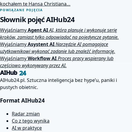
kochałem te Hansa Christiana…
POWIĄZANE POJĘCIA
Słownik pojęć AIHub24
Wyjaśniamy
Agent AI
AI, która planuje i wykonuje serię
kroków, zamiast tylko odpowiadać na pojedyncze pytanie.
Wyjaśniamy
Asystent AI
Narzędzie AI pomagające
użytkownikowi wykonać zadanie lub znaleźć informację.
Wyjaśniamy
Workflow AI
Proces pracy wspierany lub
częściowo wykonywany przez AI.
24
AIHub
AIHub24.pl. Sztuczna inteligencja bez hype’u, paniki i
pustych obietnic.
Format AIHub24
Radar zmian
Co z tego wynika
AI w praktyce