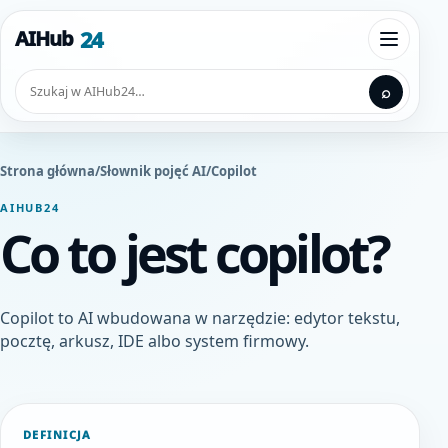
Przejdź do treści
24
AIHub
Otwórz
Szukaj
⌕
Strona główna
/
Słownik pojęć AI
/
Copilot
AIHUB24
Co to jest copilot?
Copilot to AI wbudowana w narzędzie: edytor tekstu,
pocztę, arkusz, IDE albo system firmowy.
DEFINICJA