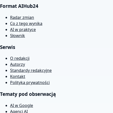
Format AIHub24
Radar zmian
Co z tego wynika
AI w praktyce
Słownik
Serwis
O redakcji
Autorzy
Standardy redakcyjne
Kontakt
Polityka prywatności
Tematy pod obserwacją
AI w Google
Agenci AI