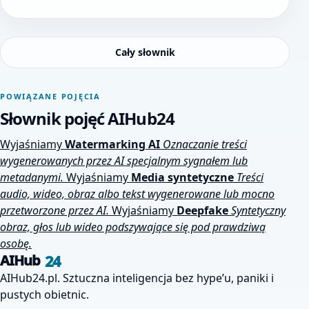
Cały słownik
POWIĄZANE POJĘCIA
Słownik pojęć AIHub24
Wyjaśniamy
Watermarking AI
Oznaczanie treści
wygenerowanych przez AI specjalnym sygnałem lub
metadanymi.
Wyjaśniamy
Media syntetyczne
Treści
audio, wideo, obraz albo tekst wygenerowane lub mocno
przetworzone przez AI.
Wyjaśniamy
Deepfake
Syntetyczny
obraz, głos lub wideo podszywające się pod prawdziwą
osobę.
24
AIHub
AIHub24.pl. Sztuczna inteligencja bez hype’u, paniki i
pustych obietnic.