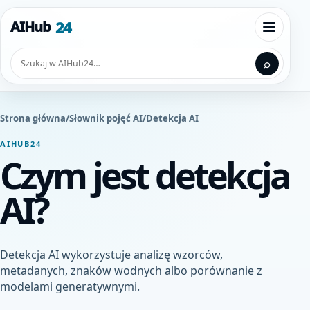
Przejdź do treści
24
AIHub
Otwórz
Szukaj
⌕
Strona główna
/
Słownik pojęć AI
/
Detekcja AI
AIHUB24
Czym jest detekcja
AI?
Detekcja AI wykorzystuje analizę wzorców,
metadanych, znaków wodnych albo porównanie z
modelami generatywnymi.