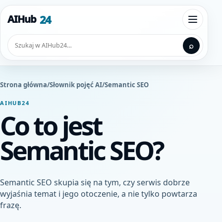
Przejdź do treści
24
AIHub
Otwórz
Szukaj
⌕
Strona główna
/
Słownik pojęć AI
/
Semantic SEO
AIHUB24
Co to jest
Semantic SEO?
Semantic SEO skupia się na tym, czy serwis dobrze
wyjaśnia temat i jego otoczenie, a nie tylko powtarza
frazę.