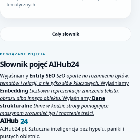
tematycznych.
Cały słownik
POWIĄZANE POJĘCIA
Słownik pojęć AIHub24
Wyjaśniamy
Entity SEO
SEO oparte na rozumieniu bytów,
tematów i relacji, a nie tylko słów kluczowych.
Wyjaśniamy
Embedding
Liczbowa reprezentacja znaczenia tekstu,
obrazu albo innego obiektu.
Wyjaśniamy
Dane
strukturalne
Dane w kodzie strony pomagające
maszynom zrozumieć typ i znaczenie treści.
24
AIHub
AIHub24.pl. Sztuczna inteligencja bez hype’u, paniki i
pustych obietnic.