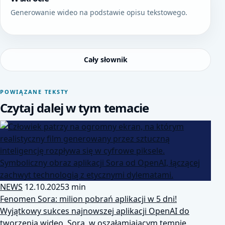
Generowanie wideo na podstawie opisu tekstowego.
Cały słownik
POWIĄZANE TEKSTY
Czytaj dalej w tym temacie
NEWS
12.10.2025
3 min
Fenomen Sora: milion pobrań aplikacji w 5 dni!
Wyjątkowy sukces najnowszej aplikacji OpenAI do
tworzenia wideo, Sora, w oszałamiającym tempie