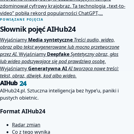
zdominował cyfrowy krajobraz. Ta technologia „text-to-
video” pobiła rekord popularności ChatGPT,…
POWIĄZANE POJĘCIA
Słownik pojęć AIHub24
Wyjaśniamy
Media syntetyczne
Treści audio, wideo,
obraz albo tekst wygenerowane lub mocno przetworzone
przez AI.
Wyjaśniamy
Deepfake
Syntetyczny obraz, głos
lub wideo podszywające się pod prawdziwą osobę.
Wyjaśniamy
Generatywna AI
AI tworząca nowe treści:
tekst, obraz, dźwięk, kod albo wideo.
24
AIHub
AIHub24.pl. Sztuczna inteligencja bez hype’u, paniki i
pustych obietnic.
Format AIHub24
Radar zmian
Co z tego wynika