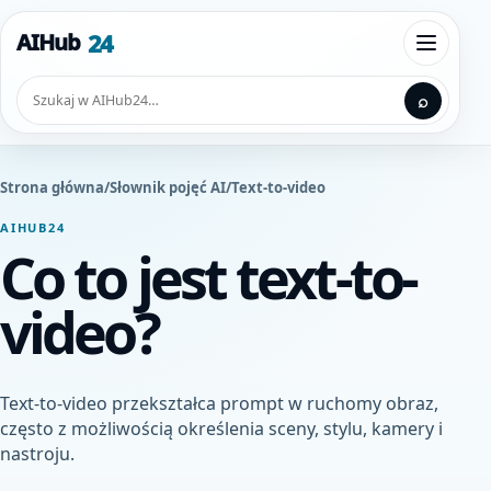
Przejdź do treści
24
AIHub
Otwórz
Szukaj
⌕
Strona główna
/
Słownik pojęć AI
/
Text-to-video
AIHUB24
Co to jest text-to-
video?
Text-to-video przekształca prompt w ruchomy obraz,
często z możliwością określenia sceny, stylu, kamery i
nastroju.