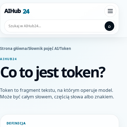
Przejdź do treści
24
AIHub
Otwórz
Szukaj
⌕
Strona główna
/
Słownik pojęć AI
/
Token
AIHUB24
Co to jest token?
Token to fragment tekstu, na którym operuje model.
Może być całym słowem, częścią słowa albo znakiem.
DEFINICJA