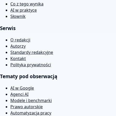
Co z tego wynika
AI w praktyce
Słownik
Serwis
O redakcji
Autorzy
Standardy redakcyjne
Kontakt
Polityka prywatności
Tematy pod obserwacją
AI w Google
Agenci AI
Modele i benchmarki
Prawo autorskie
Automatyzacja pracy