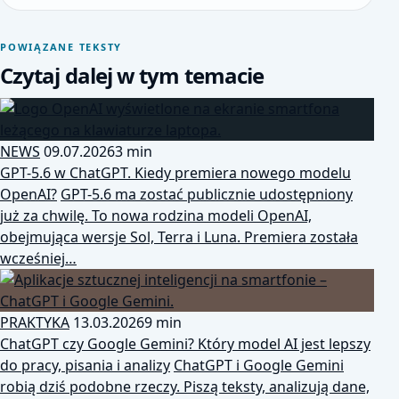
POWIĄZANE TEKSTY
Czytaj dalej w tym temacie
NEWS
09.07.2026
3 min
GPT-5.6 w ChatGPT. Kiedy premiera nowego modelu
OpenAI?
GPT-5.6 ma zostać publicznie udostępniony
już za chwilę. To nowa rodzina modeli OpenAI,
obejmująca wersje Sol, Terra i Luna. Premiera została
wcześniej…
PRAKTYKA
13.03.2026
9 min
ChatGPT czy Google Gemini? Który model AI jest lepszy
do pracy, pisania i analizy
ChatGPT i Google Gemini
robią dziś podobne rzeczy. Piszą teksty, analizują dane,