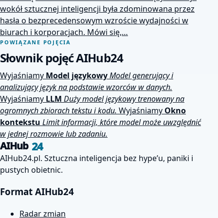
wokół sztucznej inteligencji była zdominowana przez
hasła o bezprecedensowym wzroście wydajności w
biurach i korporacjach. Mówi się,…
POWIĄZANE POJĘCIA
Słownik pojęć AIHub24
Wyjaśniamy
Model językowy
Model generujący i
analizujący język na podstawie wzorców w danych.
Wyjaśniamy
LLM
Duży model językowy trenowany na
ogromnych zbiorach tekstu i kodu.
Wyjaśniamy
Okno
kontekstu
Limit informacji, które model może uwzględnić
w jednej rozmowie lub zadaniu.
24
AIHub
AIHub24.pl. Sztuczna inteligencja bez hype’u, paniki i
pustych obietnic.
Format AIHub24
Radar zmian