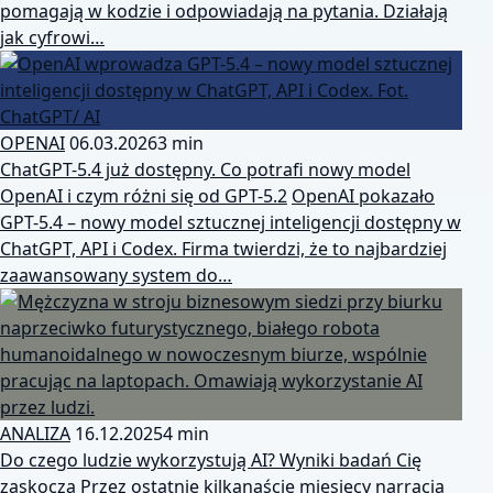
pomagają w kodzie i odpowiadają na pytania. Działają
jak cyfrowi…
OPENAI
06.03.2026
3 min
ChatGPT-5.4 już dostępny. Co potrafi nowy model
OpenAI i czym różni się od GPT-5.2
OpenAI pokazało
GPT-5.4 – nowy model sztucznej inteligencji dostępny w
ChatGPT, API i Codex. Firma twierdzi, że to najbardziej
zaawansowany system do…
ANALIZA
16.12.2025
4 min
Do czego ludzie wykorzystują AI? Wyniki badań Cię
zaskoczą
Przez ostatnie kilkanaście miesięcy narracja