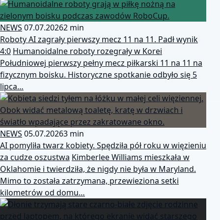
NEWS
07.07.2026
2 min
Roboty AI zagrały pierwszy mecz 11 na 11. Padł wynik
4:0
Humanoidalne roboty rozegrały w Korei
Południowej pierwszy pełny mecz piłkarski 11 na 11 na
fizycznym boisku. Historyczne spotkanie odbyło się 5
lipca…
NEWS
05.07.2026
3 min
AI pomyliła twarz kobiety. Spędziła pół roku w więzieniu
za cudze oszustwa
Kimberlee Williams mieszkała w
Oklahomie i twierdziła, że nigdy nie była w Maryland.
Mimo to została zatrzymana, przewieziona setki
kilometrów od domu…