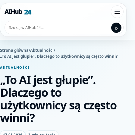
Przejdź do treści
24
AIHub
Otwórz
Szukaj
⌕
Strona główna
/
Aktualności
/
„To AI jest głupie”. Dlaczego to użytkownicy są często winni?
AKTUALNOŚCI
„To AI jest głupie”.
Dlaczego to
użytkownicy są często
winni?
17.05.2026
3 min czytania