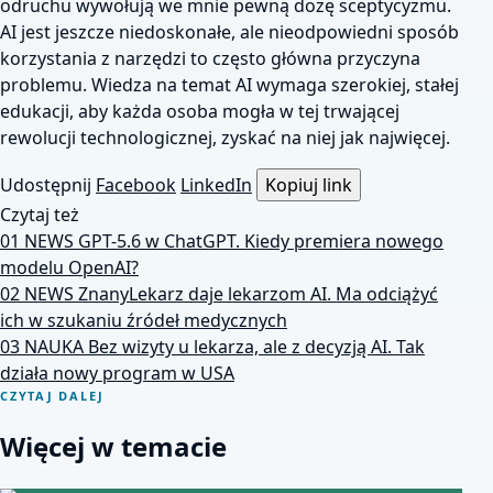
odruchu wywołują we mnie pewną dozę sceptycyzmu.
AI jest jeszcze niedoskonałe, ale nieodpowiedni sposób
korzystania z narzędzi to często główna przyczyna
problemu. Wiedza na temat AI wymaga szerokiej, stałej
edukacji, aby każda osoba mogła w tej trwającej
rewolucji technologicznej, zyskać na niej jak najwięcej.
Udostępnij
Facebook
LinkedIn
Kopiuj link
Czytaj też
01
NEWS
GPT-5.6 w ChatGPT. Kiedy premiera nowego
modelu OpenAI?
02
NEWS
ZnanyLekarz daje lekarzom AI. Ma odciążyć
ich w szukaniu źródeł medycznych
03
NAUKA
Bez wizyty u lekarza, ale z decyzją AI. Tak
działa nowy program w USA
CZYTAJ DALEJ
Więcej w temacie