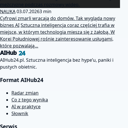
NAUKA
03.07.2026
3 min
Cyfrowi zmarli wracają do domów. Tak wygląda nowy
biznes AI
Sztuczna inteligencja coraz częściej trafia w
miejsce, w którym technologia miesza się z żałobą. W
Korei Południowej rośnie zainteresowanie usługami,
które pozwalają…
24
AIHub
AIHub24.pl. Sztuczna inteligencja bez hype’u, paniki i
pustych obietnic.
Format AIHub24
Radar zmian
Co z tego wynika
AI w praktyce
Słownik
Serwis