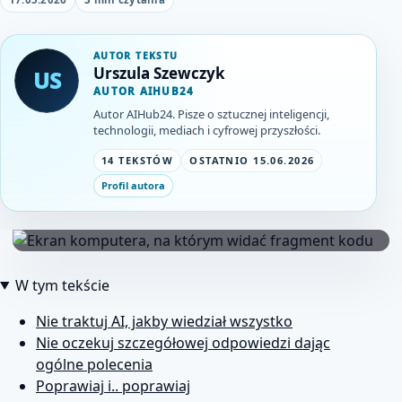
AUTOR TEKSTU
Urszula Szewczyk
US
AUTOR AIHUB24
Autor AIHub24. Pisze o sztucznej inteligencji,
technologii, mediach i cyfrowej przyszłości.
14 TEKSTÓW
OSTATNIO 15.06.2026
Profil autora
W tym tekście
Nie traktuj AI, jakby wiedział wszystko
Nie oczekuj szczegółowej odpowiedzi dając
ogólne polecenia
Poprawiaj i.. poprawiaj